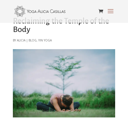
Reclaiming the Temple of the
Body
by
alicia
|
Blog
,
Yin Yoga